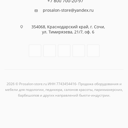
+7 800 700-20-97
prosalon-store@yandex.ru
354068, Краснодарский край, г. Сочи,
ул. Тимирязева, 21/7, оф. 6
2026 © Prosalon-store.ru ИНН 7743454416- Продажа оборудования и
мебели для подологии, педикюра, салонов красоты, парикмахерских,
барбешопов и других направлений бьюти-индустрии.