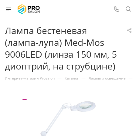
Лампа бестеневая
(лампа-лупа) Med-Mos
9006LED (линза 150 мм, 5
диоптрий, на струбцине)
—
—
—
Интернет-магазин Prosalon
Каталог
Лампы и освещение