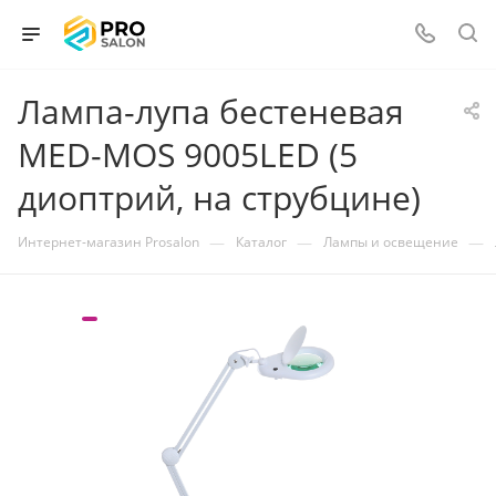
Лампа-лупа бестеневая
MED-MOS 9005LED (5
диоптрий, на струбцине)
—
—
—
Интернет-магазин Prosalon
Каталог
Лампы и освещение