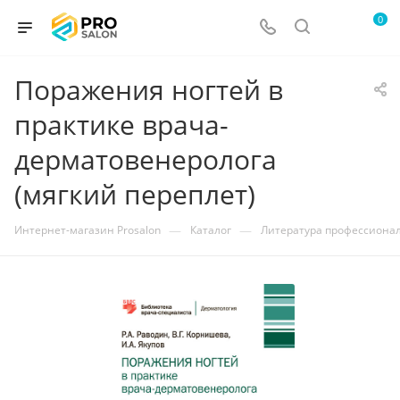
0
Поражения ногтей в
практике врача-
дерматовенеролога
(мягкий переплет)
—
—
Интернет-магазин Prosalon
Каталог
Литература профессиона