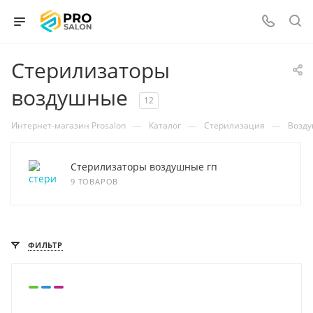
Стерилизаторы
воздушные
12
—
—
—
Интернет-магазин Prosalon
Каталог
Стерилизация
Возду
Стерилизаторы воздушные гп
9 ТОВАРОВ
ФИЛЬТР