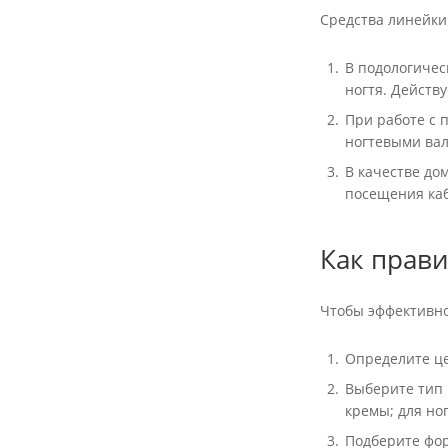
Средства линейки
В подологичес
ногтя. Действ
При работе с 
ногтевыми ва
В качестве до
посещения ка
Как прави
Чтобы эффективно
Определите це
Выберите тип 
кремы; для но
Подберите фор