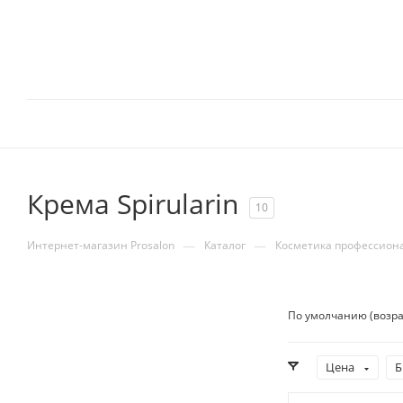
Крема Spirularin
10
—
—
Интернет-магазин Prosalon
Каталог
Косметика профессион
По умолчанию (возра
Цена
Б