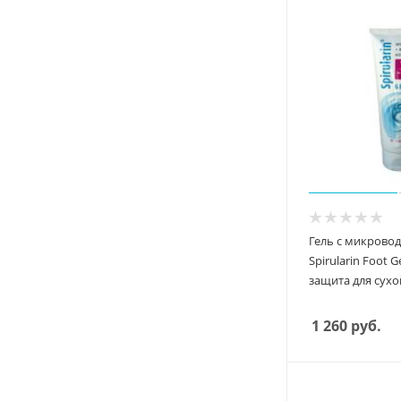
Гель с микрово
Spirularin Foot G
защита для сух
1 260
руб.