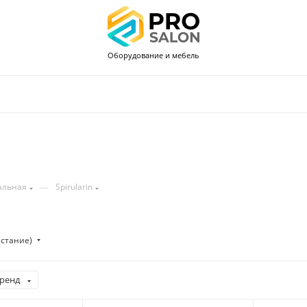
Оборудование и мебель
—
альная
Spirularin
стание)
ренд