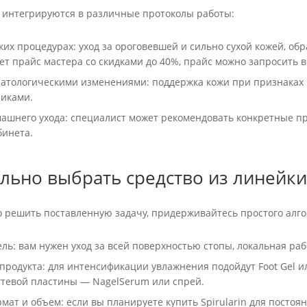
 интегрируются в различные протоколы работы:
ких процедурах: уход за ороговевшей и сильно сухой кожей, об
ует прайс мастера со скидками до 40%, прайс можно запросить в
патологическими изменениями: поддержка кожи при признаках в
ликами.
машнего ухода: специалист может рекомендовать конкретные пр
бинета.
льно выбрать средство из линейки 
 решить поставленную задачу, придерживайтесь простого алго
ль: вам нужен уход за всей поверхностью стопы, локальная ра
продукта: для интенсификации увлажнения подойдут Foot Gel 
гтевой пластины — NagelSerum или спрей.
мат и объем: если вы планируете купить Spirularin для постоя