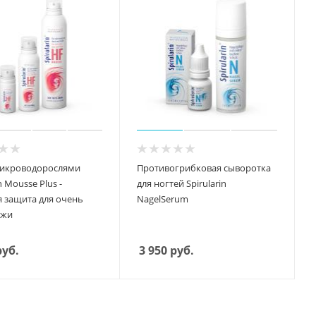
микроводорослями
Противогрибковая сыворотка
n Mousse Plus -
для ногтей Spirularin
я защита для очень
NagelSerum
ожи
уб.
3 950
руб.