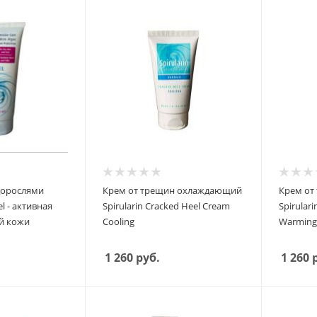
дорослями
Крем от трещин охлаждающий
Крем от
el - активная
Spirularin Cracked Heel Cream
Spirular
ой кожи
Cooling
Warming
1 260
руб.
1 260
р