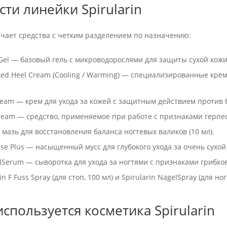
ти линейки Spirularin
чает средства с четким разделением по назначению:
t Gel — базовый гель с микроводорослями для защиты сухой кожи 
cked Heel Cream (Cooling / Warming) — специализированные кре
Cream — крем для ухода за кожей с защитным действием против бо
Cream — средство, применяемое при работе с признаками герпеса
— мазь для восстановления баланса ногтевых валиков (10 мл).
sse Plus — насыщенный мусс для глубокого ухода за очень сухой к
elSerum — сыворотка для ухода за ногтями с признаками грибков
in F Fuss Spray (для стоп, 100 мл) и Spirularin NagelSpray (для ног
используется косметика Spirularin