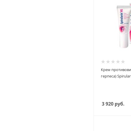
Крем противови
герпеса) Spirula
3 920
руб.