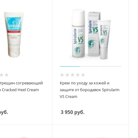
 трещин согревающий
Крем по уходу за кожей и
in Cracked Heel Cream
защите от бородавок Spirularin
VS Cream
уб.
3 950
руб.