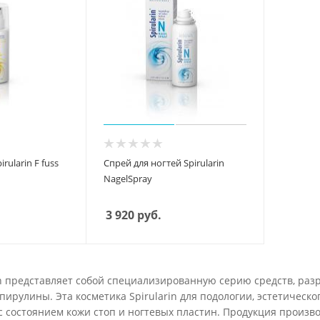
rularin F fuss
Спрей для ногтей Spirularin
NagelSpray
3 920
руб.
in представляет собой специализированную серию средств, раз
пирулины. Эта косметика Spirularin для подологии, эстетическ
 с состоянием кожи стоп и ногтевых пластин. Продукция произв