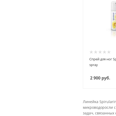
Спрей для ног Spi
spray
2 900
руб.
Линейка Spirular
микроводоросли с
задач, связанных