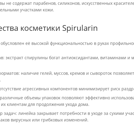
вы не содержат парабенов, силиконов, искусственных красител
тельными участками кожи.
тва косметики Spirularin
 обусловлен её высокой функциональностью в руках профильно
ав: экстракт спирулины богат антиоксидантами, витаминами и
орматов: наличие гелей, муссов, кремов и сывороток позволяе
.
 отсутствие агрессивных компонентов минимизирует риск разд
 различные объемы упаковок позволяют эффективно использоват
 их клиентам для продолжения ухода дома.
 задач: линейка закрывает потребности в уходе за сухими уча
аков вирусных или грибковых изменений.