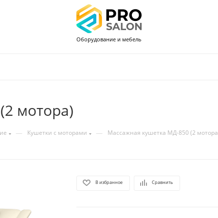
Оборудование и мебель
(2 мотора)
—
—
ие
Кушетки с моторами
Массажная кушетка МД-850 (2 мотора
В избранное
Сравнить