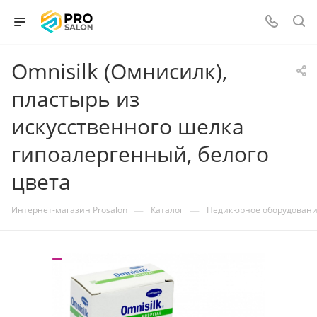
Omnisilk (Омнисилк),
пластырь из
искусственного шелка
гипоалергенный, белого
цвета
—
—
Интернет-магазин Prosalon
Каталог
Педикюрное оборудован