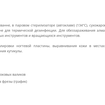
анне, в паровом стерилизаторе (автоклаве) (134°С), сухожар
не для термической дезинфекции. Для обеззараживания алм
ных инструментов и вращающихся инструментов.
лировки ногтевой пластины, выравнивания кожи в местах
ения кутикулы.
боковых валиков
а фрезы (график)