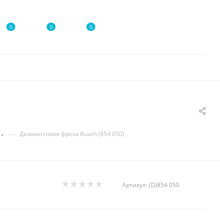
0
0
0
—
Диамантовая фреза Busch (854 050)
Артикул:
(D)854 050