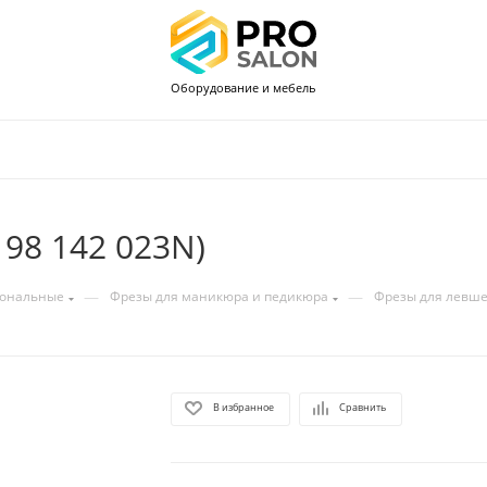
Оборудование и мебель
198 142 023N)
—
—
иональные
Фрезы для маникюра и педикюра
Фрезы для левш
В избранное
Сравнить