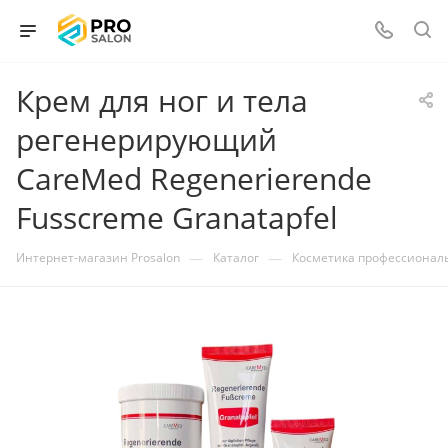
Крем для ног и тела
регенерирующий
CareMed Regenerierende
Fusscreme Granatapfel
—
—
Интернет-магазин Prosalon
Каталог
Косметика профессионал