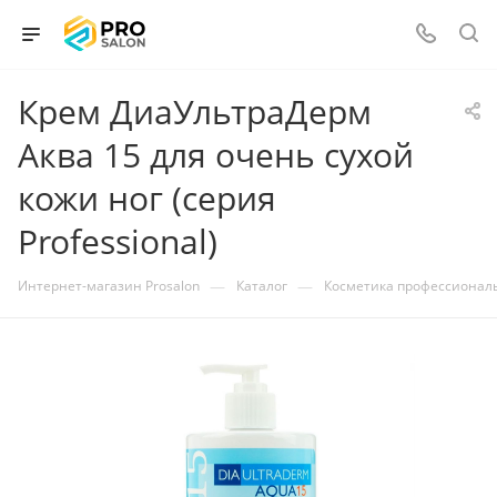
Крем ДиаУльтраДерм
Аква 15 для очень сухой
кожи ног (серия
Professional)
—
—
Интернет-магазин Prosalon
Каталог
Косметика профессионал