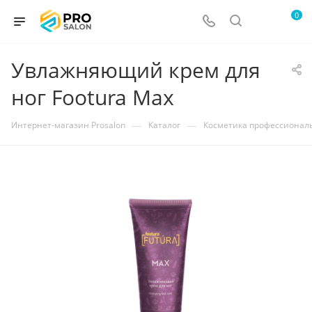
0
Увлажняющий крем для
ног Footura Max
—
—
Интернет-магазин Prosalon
Каталог
Косметика профессионал