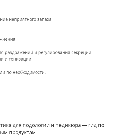
ние неприятного запаха
ажнения
тия раздражений и регулирования секреции
ии и тонизации
или по необходимости.
тика для подологии и педикюра — гид по
ным продуктам