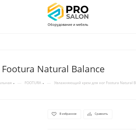
Оборудование и мебель
ootura Natural Balance
—
—
альная
FOOTURA
Увлажняющий крем для ног Footura Natural B
В избранное
Сравнить