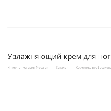
Увлажняющий крем для ног F
—
—
Интернет-магазин Prosalon
Каталог
Косметика профессион