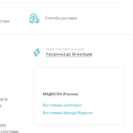
Способы доставки
стера
ТОВАР УЧАСТВУЕТ В АКЦИЯХ
Рассрочка до 36 месяцев
МЭДИСОН (Россия)
ки и
Все товары категории
е
Все товары бренда Мэдисон
оте
тсутствие