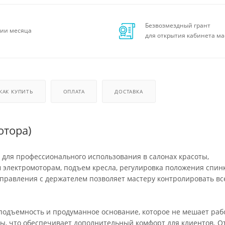
Безвозмездный грант
ии месяца
для открытия кабинета ма
КАК КУПИТЬ
ОПЛАТА
ДОСТАВКА
отора)
 для профессионального использования в салонах красоты,
м электромоторам, подъем кресла, регулировка положения спин
управления с держателем позволяет мастеру контролировать вс
подъемность и продуманное основание, которое не мешает раб
, что обеспечивает дополнительный комфорт для клиентов. О