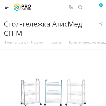
0
Стол-тележка АтисМед
СП-М
—
—
Интернет-магазин Prosalon
Каталог
Косметологическое обор