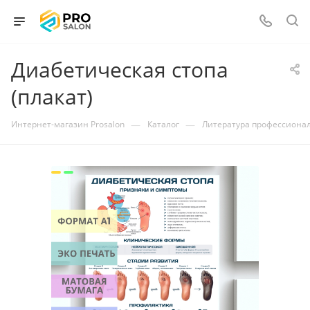
Диабетическая стопа
(плакат)
—
—
Интернет-магазин Prosalon
Каталог
Литература профессиона