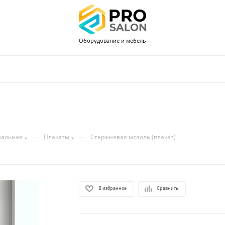
Оборудование и мебель
—
—
нальная
Плакаты
Стержневая мозоль (плакат)
В избранное
Сравнить