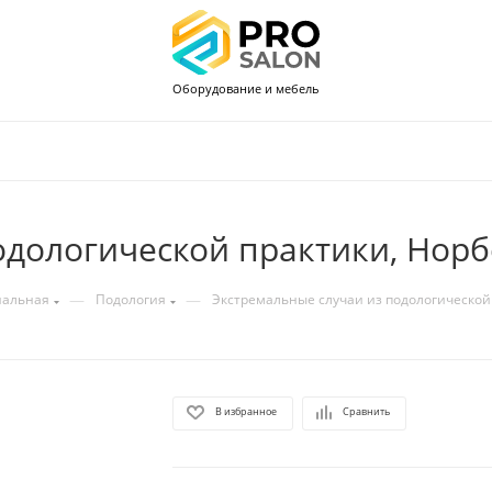
Оборудование и мебель
одологической практики, Нор
—
—
нальная
Подология
Экстремальные случаи из подологической
В избранное
Сравнить