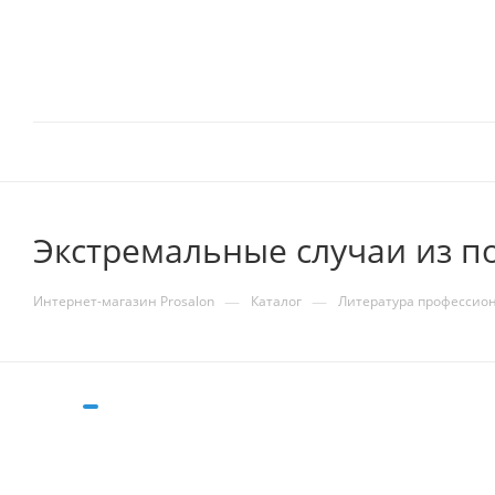
Экстремальные случаи из п
—
—
Интернет-магазин Prosalon
Каталог
Литература профессио