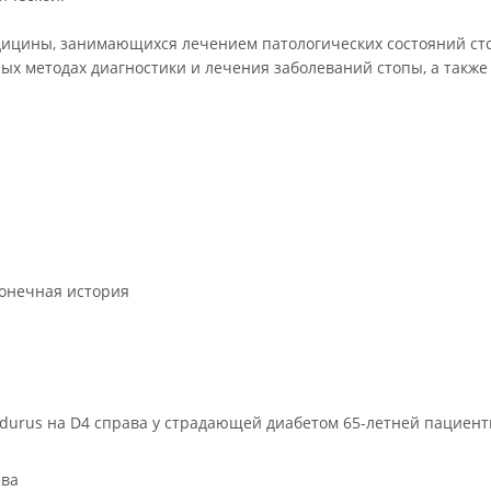
едицины, занимающихся лечением патологических состояний сто
х методах диагностики и лечения заболеваний стопы, а также о
конечная история
durus на D4 справа у страдающей диабетом 65-летней пациент
ева