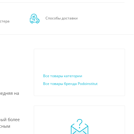
Способы доставки
стера
Все товары категории
Все товары бренда Podoinstitut
ледняя на
рый более
асным