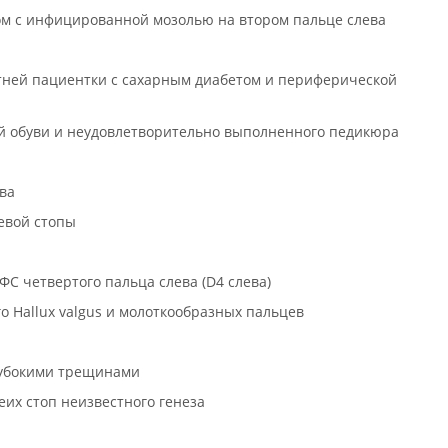
том с инфицированной мозолью на втором пальце слева
летней пациентки с сахарным диабетом и периферической
ной обуви и неудовлетворительно выполненного педикюра
ава
левой стопы
С четвертого пальца слева (D4 слева)
о Hallux valgus и молоткообразных пальцев
глубокими трещинами
их стоп неизвестного генеза