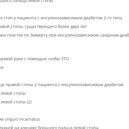
льшого пальца левой стопы
их стоп у пациента с инсулинозависимым диабетом 2-го типа
равой стопы, существующего более двух лет
нных пластик по Эммерту при инсулинозависимом сахарном диаб
 правой руки с помощью скобы ЗТО
ки
це правой стопы у пациента с инсулинозависимым диабетом
 левой стопы
левой стопы (2)
м Unguis incarnatus
 тканей на кончике большого пальца левой стопы