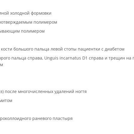
тиной холодной формовки
етоотверждаемым полимером
стывающим полимером
й кости большого пальца левой стопы пациентки с диабетом
рого пальца справа, Unguis incarnatus D1 справа и трещин на 
ом
з) после многочисленных удалений ногтя
рмитом
дроколлоидного раневого пластыря