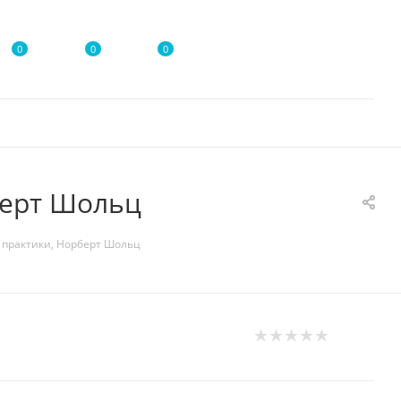
0
0
0
берт Шольц
 практики, Норберт Шольц