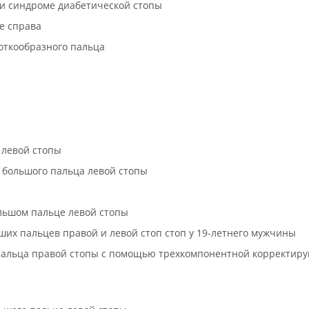
ри синдроме диабетической стопы
це справа
откообразного пальца
а левой стопы
а) большого пальца левой стопы
большом пальце левой стопы
ших пальцев правой и левой стоп стоп у 19-летнего мужчины
 пальца правой стопы с помощью трехкомпонентной корректи