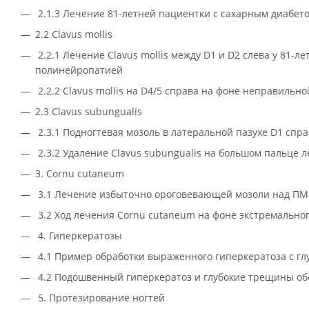
2.1.3 Лечение 81-летней пациентки с сахарным диабе
2.2 Clavus mollis
2.2.1 Лечение Clavus mollis между D1 и D2 слева у 81-
полинейропатией
2.2.2 Clavus mollis на D4/5 справа на фоне неправиль
2.3 Clavus subungualis
2.3.1 Подногтевая мозоль в латеральной пазухе D1 спр
2.3.2 Удаление Clavus subungualis на большом пальце 
3. Cornu cutaneum
3.1 Лечение избыточно ороговевающей мозоли над ПМФ
3.2 Ход лечения Cornu cutaneum на фоне экстремальног
4. Гиперкератозы
4.1 Пример обработки выраженного гиперкератоза с 
4.2 Подошвенный гиперкератоз и глубокие трещины обе
5. Протезирование ногтей