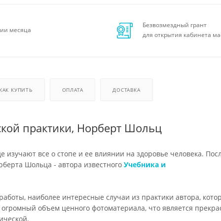
Безвозмездный грант
ии месяца
для открытия кабинета ма
КАК КУПИТЬ
ОПЛАТА
ДОСТАВКА
ской практики, Норберт Шольц
е изучают все о стопе и ее влиянии на здоровье человека. Пос
орберта Шольца - автора известного
Учебника и
работы, наиболее интересные случаи из практики автора, кото
т огромный объем ценного фотоматериала, что является прекр
ической.