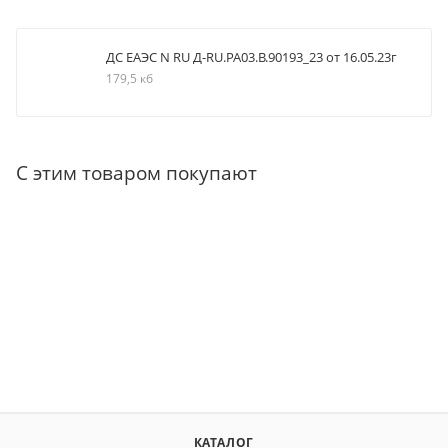
ДС ЕАЭС N RU Д-RU.РА03.В.90193_23 от 16.05.23г
179,5 кб
С этим товаром покупают
КАТАЛОГ