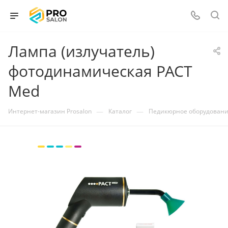
Лампа (излучатель)
фотодинамическая PACT
Med
—
—
Интернет-магазин Prosalon
Каталог
Педикюрное оборудован