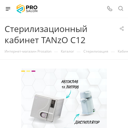
Стерилизационный
кабинет TANzO C12
—
—
—
Интернет-магазин Prosalon
Каталог
Стерилизация
Кабин