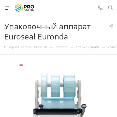
Упаковочный аппарат
Euroseal Euronda
—
—
—
Интернет-магазин Prosalon
Каталог
Стерилизация
Упако