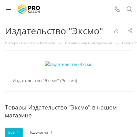
Издательство "Эксмо"
—
—
Интернет-магазин Prosalon
Справочная информация
Произв
Издательство "Эксмо" (Россия)
Товары Издательство "Эксмо" в нашем
магазине
Все
1
Подология
1