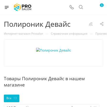
0
Полироник Девайс
—
—
Интернет-магазин Prosalon
Справочная информация
Произв
Товары Полироник Девайс в нашем
магазине
Все
13