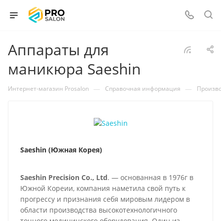
Аппараты для
маникюра Saeshin
—
—
Интернет-магазин Prosalon
Справочная информация
Произв
Saeshin (Южная Корея)
Saeshin Precision Co., Ltd
. — основанная в 1976г в
Южной Кореии, компания наметила свой путь к
прогрессу и признания себя мировым лидером в
области производства высокотехнологичного
точного медицинского оборудования. Один из