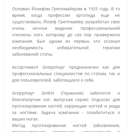
Основан Йозефом Греппмайером в 1925 году. В то
время, когда профессии ортопеда еще не
существовало, Йозеф Греппмайер разработал свое
очень личное видение профессиональной
«гигиены ног», которому до сих пор привержена
компания. Был одним из первых, кто осознал
необходимость избирательной терапии
заболеваний стопы.
Ассортимент Greppmayr предназначен как для
профессиональных специалистов по стопам, так и
для пользователей, заботящихся о себе.
Greppmayr GmbH (Германия) заботится о
благополучии ног, выпуская серию Ungusian для
протезирования ногтей, коррекции ногтей и ухода
за ногтями. Задача компании - позаботиться о
ваших ногах.
Метод протезирования ногтей (обновления,
восстановления, коррекции, наращивания и