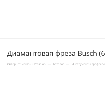
Диамантовая фреза Busch (6
—
—
Интернет-магазин Prosalon
Каталог
Инструменты професс