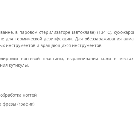
анне, в паровом стерилизаторе (автоклаве) (134°С), сухожар
не для термической дезинфекции. Для обеззараживания алм
ных инструментов и вращающихся инструментов.
лировки ногтевой пластины, выравнивания кожи в местах
ения кутикулы.
обработка ногтей
а фрезы (график)