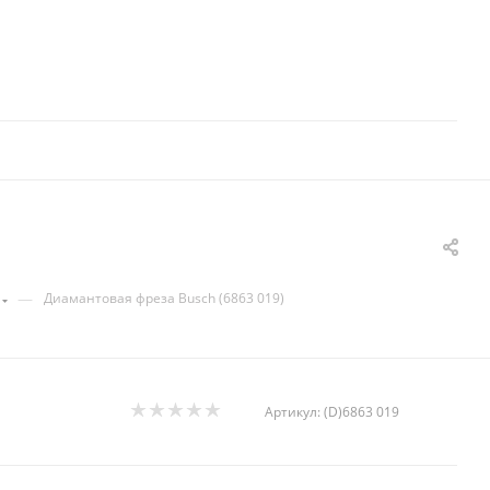
—
Диамантовая фреза Busch (6863 019)
Артикул:
(D)6863 019