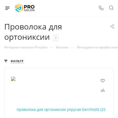
Проволока для
ортониксии
3
—
—
Интернет-магазин Prosalon
Каталог
Инструменты профессио
ФИЛЬТР