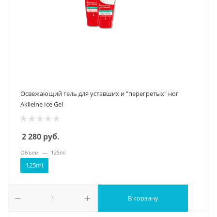
Освежающий гель для уставших и "перегретых" ног
Akileine Ice Gel
2 280
руб.
Объем
—
125ml
125ml
В корзину