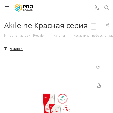
Akileine Красная серия
5
—
—
Интернет-магазин Prosalon
Каталог
Косметика профессионал
ФИЛЬТР